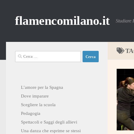
Salta al contenuto
flamencomilano.it
Studiare
TA
Ricerca
per:
L’amore per la Spagna
Dove imparare
Scegliere la scuola
Pedagogia
Spettacoli e Saggi degli allievi
Una danza che esprime se stessi