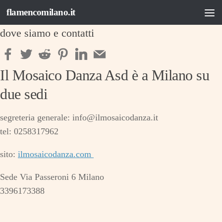
flamencomilano.it
Salta al contenuto
dove siamo e contatti
Il Mosaico Danza Asd è a Milano su
due sedi
segreteria generale:
info@ilmosaicodanza.it
tel: 0258317962
sito:
ilmosaicodanza.com
Sede Via Passeroni 6 Milano
3396173388