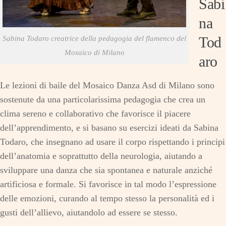
Sabi
na
Tod
Sabina Todaro creatrice della pedagogia del flamenco del
Mosaico di Milano
aro
Le lezioni di baile del Mosaico Danza Asd di Milano sono
sostenute da una particolarissima pedagogia che crea un
clima sereno e collaborativo che favorisce il piacere
dell’apprendimento, e si basano su esercizi ideati da Sabina
Todaro, che insegnano ad usare il corpo rispettando i principi
dell’anatomia e soprattutto della neurologia, aiutando a
sviluppare una danza che sia spontanea e naturale anziché
artificiosa e formale. Si favorisce in tal modo l’espressione
delle emozioni, curando al tempo stesso la personalità ed i
gusti dell’allievo, aiutandolo ad essere se stesso.